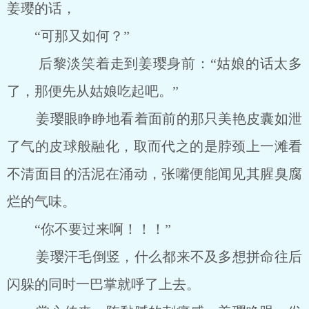
姜璎的话，
“可那又如何？”
后黎淡笑着走到姜璎身前：“姑娘的话太多
了，那便先从姑娘吃起吧。”
姜璎眼睁睁地看着面前的那只美艳皮囊如泄
了气的皮球般融化，取而代之的是脖颈上一滩看
不清面目的活泥在涌动，张嘴便能闻见其腥臭腐
烂的气味。
“你不要过来啊！！！”
姜璎汗毛倒竖，什么都来不及多想拼命往后
闪躲的同时一巴掌就呼了上去。