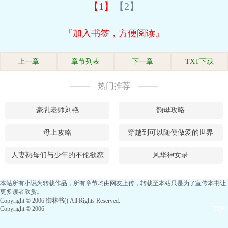
【1】
【2】
『加入书签，方便阅读』
上一章
章节列表
下一章
TXT下载
热门推荐
豪乳老师刘艳
韵母攻略
母上攻略
穿越到可以随便做爱的世界
人妻熟母们与少年的不伦欲恋
风华神女录
本站所有小说为转载作品，所有章节均由网友上传，转载至本站只是为了宣传本书让
更多读者欣赏。
Copyright © 2006 御林书() All Rights Reserved.
Copyright © 2006
TOP↑