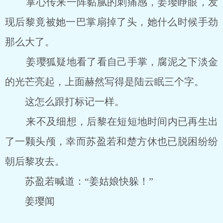
掌心传来一阵黏腻的刺痛感，姜璎睁眼，发
现后黎竟被她一巴掌扇掉了头，她什么时候手劲
那么大了。
姜璎狐疑地看了看自己手掌，腐泥之下淡金
的光芒亮起，上面赫然写得是陆云眠三个字。
这怎么跟打标记一样。
来不及细想，后黎在短短地时间内已再生出
了一颗头颅，幸而苏盈若和楚方休也已脱困纷纷
朝后黎攻去。
苏盈若喊道：“姜姑娘快躲！”
姜璎闻