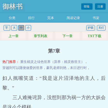
御林书
登陆
注册
分类
排行
完本
阅读记录
书架
字:
大
中
小
护眼
关灯
上一章
章节列表
下一章
TXT下载
第7章
热门推荐：
重生精灵之绿色世界（异界：精灵救世主）
，
穿越到可以随便做爱的世界
，
豪乳老师刘艳
，
末日进行时
，
妇人抿嘴笑道：“我是这片沼泽地的主人，后
黎。”
三人难掩诧异，没想到那为祸一方的大妖会
是这么个模样。