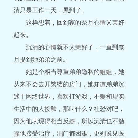
清只是工作一天，累到了。
这样想着，回到家的奈月心
又
好
起来。
沉清的心
就不太
好了，一直到奈
月提到她弟弟之前。
她是个相当尊重弟弟隐私的
，她
从来不会去开繁缕的房门，她知
弟弟沉
迷于网络世界，喜
打游戏，不
和现实
生活中的人接
，那叫什么？社恐对吧，
因为他表现得相当反
，所以沉清也不勉
他接受治疗，
门都困难，更别说见医