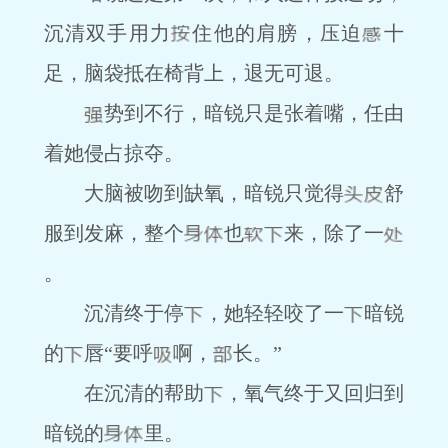
沉清双手用力
住他的肩膀，压迫
十
足，脑袋抵在椅背上，退无可退。
势到不行，暗锐只是张着嘴，任由
着她侵占掠夺。
大脑被吻到缺氧，暗锐只觉得
舒
服到发麻，整个
也
来，除了一
。
沉清终于停
，她轻轻咬了一
暗锐
的
唇“要呼
啊，
长。”
在沉清的帮助
，氧气终于又回归到
暗锐的
里。