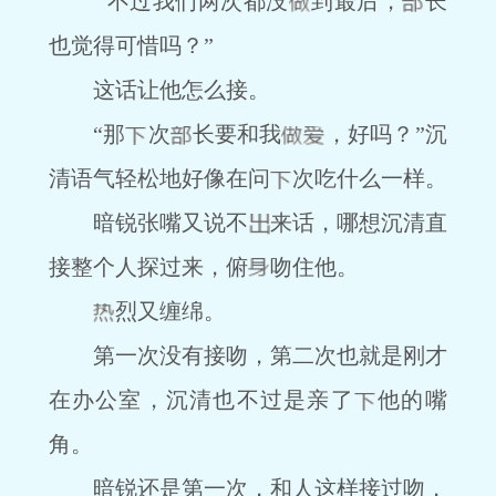
“不过我们两次都没
到最后，
长
也觉得可惜吗？”
这话让他怎么接。
“那
次
长要和我
，好吗？”沉
清语气轻松地好像在问
次吃什么一样。
暗锐张嘴又说不
来话，哪想沉清直
接整个人探过来，俯
吻住他。
烈又缠绵。
第一次没有接吻，第二次也就是刚才
在办公室，沉清也不过是亲了
他的嘴
角。
暗锐还是第一次，和人这样接过吻，