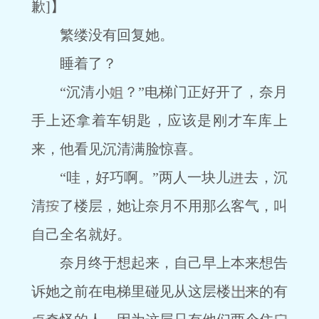
歉]】
繁缕没有回复她。
睡着了？
“沉清小
？”电梯门正好开了，奈月
手上还拿着车钥匙，应该是刚才车库上
来，他看见沉清满脸惊喜。
“哇，好巧啊。”两人一块儿
去，沉
清
了楼层，她让奈月不用那么客气，叫
自己全名就好。
奈月终于想起来，自己早上本来想告
诉她之前在电梯里碰见从这层楼
来的有