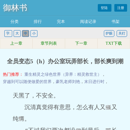
御林书
登陆
注册
分类
排行
完本
阅读记录
书架
字:
大
中
小
护眼
关灯
上一章
章节列表
下一章
TXT下载
全员变态5（h）办公室玩弄部长，部长爽到潮
热门推荐：
重生精灵之绿色世界（异界：精灵救世主）
，
穿越到可以随便做爱的世界
，
豪乳老师刘艳
，
末日进行时
，
天黑了，不安全。
沉清真觉得有意思，怎么有人又
又
纯
。