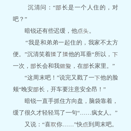
沉清问：“
长是一个人住的，对
吧？”
暗锐还有些迟缓，他
。
“我是和弟弟一起住的，我家不太方
便。”沉清笑着
了
他的耳垂“所以，
一次，
长会和我
，在
长家里。”
“这周末吧！”说完又戳了一
他的脸
颊“晚安
长，开车要注意安全昂！”
暗锐一直手抓住方向盘，脑袋靠着，
缓了很久才轻轻骂了一句“……疯女人。”
又说：“喜
你……”快
到周末吧。