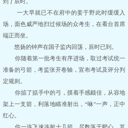
到了辰时。
一大早就已不在府中的姜于野此时缓缓入
场，面色威严地扫过候场的众考生，在看台首席
端正而坐。
悠扬的钟声在国子监内回荡，辰时已到。
你随着第一批考生有序进场，取过考试统一
准备的弓箭，考监张开卷轴，宣布考试及评分判
定规则。
你掂了掂手中的弓，摸着手感颇佳，从容地
架上一支箭，利落地瞄准射出，“咻”一声，正中
红心。
你一连飞速连射十几箭，尽数落于靶心，其