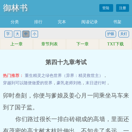
御林书
登陆
注册
分类
排行
完本
阅读记录
书架
字:
大
中
小
护眼
关灯
上一章
章节列表
下一章
TXT下载
第四十九章考试
热门推荐：
重生精灵之绿色世界（异界：精灵救世主）
，
穿越到可以随便做爱的世界
，
豪乳老师刘艳
，
末日进行时
，
卯时叁刻，你便与爹娘及姜心月一同乘坐马车来
到了国子监。
你们路过很长一排白砖砌成的高墙，里面还
有茂密的高大树木枝叶伸出，不知走了多远，一