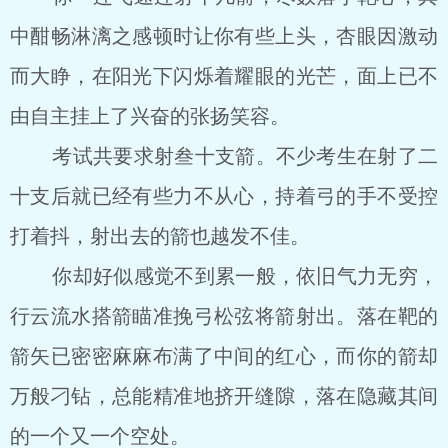
中酣畅淋漓之感顿时让你有些上头，杏眼因激动
而大睁，在阳光下闪烁着耀眼的光芒，面上已不
由自主挂上了兴奋的张扬笑容。
考试共要求射叁十支箭。不少考生在射了二
十支后就已经有些力不从心，持着弓的手不受控
打着抖，射出去的箭也越发不佳。
你却好似感觉不到累一般，依旧气力无穷，
行云流水搭箭瞄准挽弓松弦将箭射出。落在靶的
箭矢已密密麻麻布满了中间的红心，而你的箭却
万般刁钻，总能精准地挤开缝隙，落在隐藏其间
的一个又一个空处。