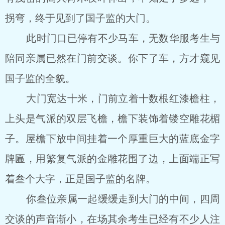
拐弯，终于见到了国子监的大门。
此时门口已停有不少马车，无数华服考生与
陪同亲属已然在门前交谈。你下了车，方才窥见
国子监的全貌。
大门宽达十米，门前立着十数根红漆檐柱，
上头是气派的双层飞檐，檐下装饰着镂空雕花楣
子。屋檐下放中间挂着一个厚重巨大的蓝底金字
牌匾，用繁复气派的金雕花围了边，上面端正写
着叁个大字，正是国子监的名牌。
你叁位亲属一起缓缓走到大门的中间，四周
交谈的声音渐小，在场其余考生已经有不少人注