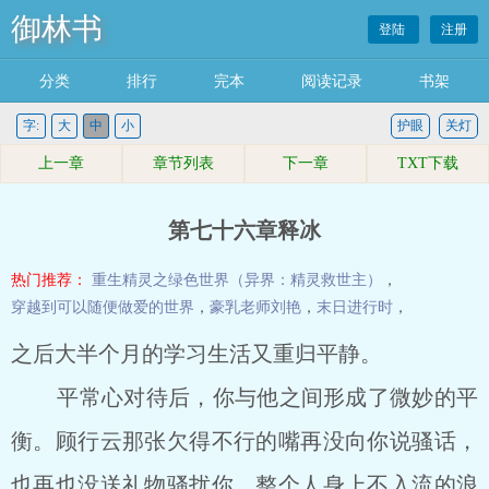
御林书
登陆
注册
分类
排行
完本
阅读记录
书架
字:
大
中
小
护眼
关灯
上一章
章节列表
下一章
TXT下载
第七十六章释冰
热门推荐：
重生精灵之绿色世界（异界：精灵救世主）
，
穿越到可以随便做爱的世界
，
豪乳老师刘艳
，
末日进行时
，
之后大半个月的学习生活又重归平静。
平常心对待后，你与他之间形成了微妙的平
衡。顾行云那张欠得不行的嘴再没向你说骚话，
也再也没送礼物骚扰你，整个人身上不入流的浪