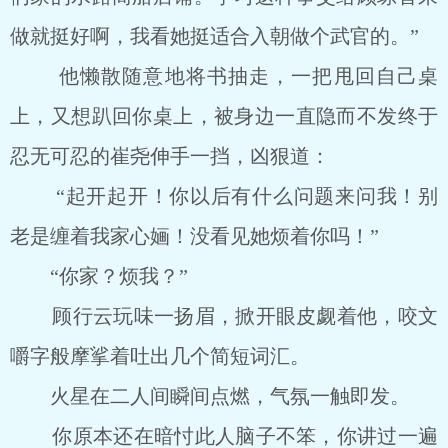
做就挺好啊，我看她挺适合入朝做个武官的。”
他懒散随意地将书抽走，一把甩回自己桌
上，又想趴回你桌上，被身边一直隐而不发终于
忍无可忍的崔尧伸手一挡，凶狠道：
“起开起开！你以后有什么问题来问我！别
老是缠着我家心婳！没看见她烦着你吗！”
“你家？烦我？”
顾行云玩味一扬眉，掀开眼皮觑着他，咬文
嚼字般摩挲着吐出几个简短词汇。
火星在二人间瞬间点燃，气氛一触即发。
你原本还在暗忖此人脑子不笨，你讲过一遍