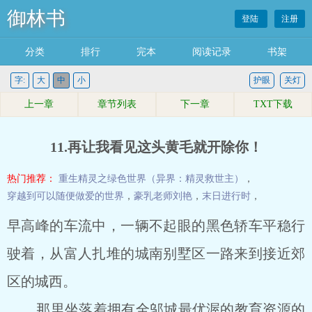
御林书
登陆
注册
分类
排行
完本
阅读记录
书架
字:
大
中
小
护眼
关灯
上一章
章节列表
下一章
TXT下载
11.再让我看见这头黄毛就开除你！
热门推荐：
重生精灵之绿色世界（异界：精灵救世主）
，
穿越到可以随便做爱的世界
，
豪乳老师刘艳
，
末日进行时
，
早高峰的车流中，一辆不起眼的黑色轿车平稳行
驶着，从富人扎堆的城南别墅区一路来到接近郊
区的城西。
那里坐落着拥有全邬城最优渥的教育资源的