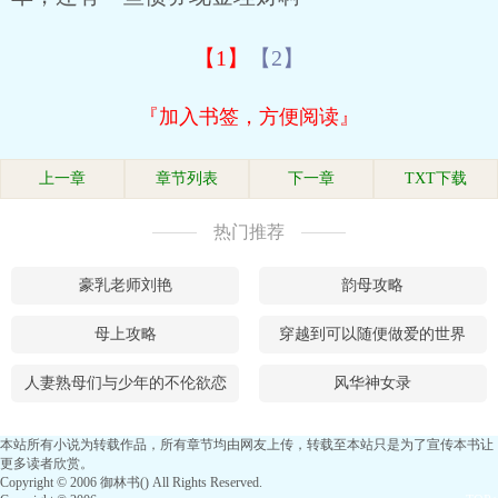
【1】
【2】
『加入书签，方便阅读』
上一章
章节列表
下一章
TXT下载
热门推荐
豪乳老师刘艳
韵母攻略
母上攻略
穿越到可以随便做爱的世界
人妻熟母们与少年的不伦欲恋
风华神女录
本站所有小说为转载作品，所有章节均由网友上传，转载至本站只是为了宣传本书让
更多读者欣赏。
Copyright © 2006 御林书() All Rights Reserved.