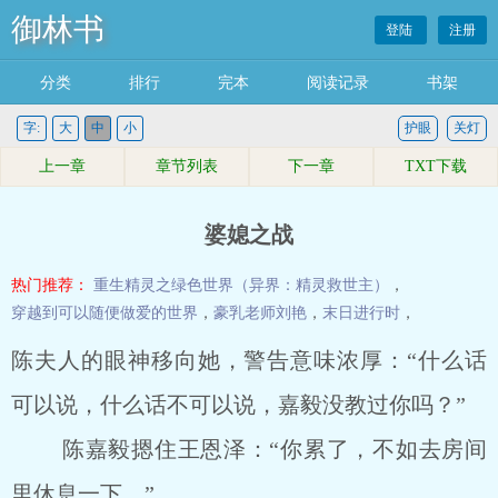
御林书
登陆
注册
分类
排行
完本
阅读记录
书架
字:
大
中
小
护眼
关灯
上一章
章节列表
下一章
TXT下载
婆媳之战
热门推荐：
重生精灵之绿色世界（异界：精灵救世主）
，
穿越到可以随便做爱的世界
，
豪乳老师刘艳
，
末日进行时
，
陈夫人的眼神移向她，警告意味浓厚：“什么话
可以说，什么话不可以说，嘉毅没教过你吗？”
陈嘉毅摁住王恩泽：“你累了，不如去房间
里休息一下。”