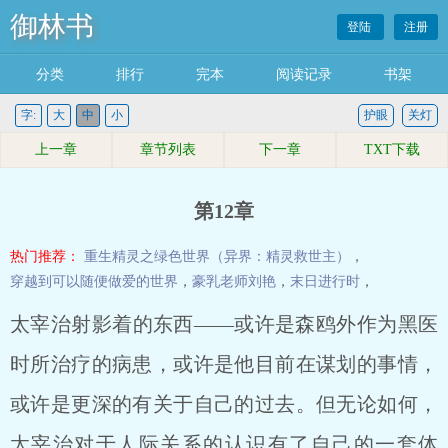
御林书
登陆
注册
分类
排行
完本
阅读记录
书架
字:
大
中
小
护眼
关灯
上一章
章节列表
下一章
TXT下载
第12章
热门推荐：
重生精灵之绿色世界（异界：精灵救世主）
，
穿越到可以随便做爱的世界
，
豪乳老师刘艳
，
末日进行时
，
太宰治射影着的东西――或许是森鸥外作为黑医
时所治疗的病患，或许是他目前在谋划的事情，
或许是更深的有关于自己的过去。但无论如何，
太宰治对于人际关系的认识有了自己的一套体