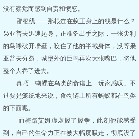
没有察觉而感到自责和愤怒。
那根线――那根连在蚁王身上的线是什么？
枭亚普夫迅速起身，正准备出手之际，一张尖利
的鸟喙破开墙壁，咬住了他的半截身体，没等枭
亚普夫分裂，城堡外的巨鸟再次大张嘴巴，将他
整个人吞了进去。
真巧，蝴蝶在鸟类的食谱上，玩家感叹。不
过要是笼统地来说，食物链上所有蚂蚁都在鸟类
的下面呢。
而梅路艾姆虚虚握了握拳，此刻他能感受
到，自己的生命力正在被大幅度吸走，彻底没了