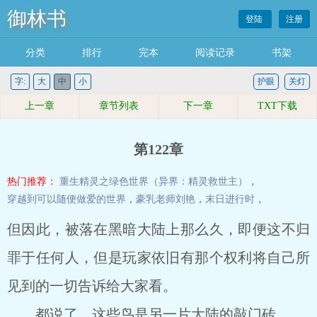
御林书
登陆
注册
分类
排行
完本
阅读记录
书架
字:
大
中
小
护眼
关灯
上一章
章节列表
下一章
TXT下载
第122章
热门推荐：
重生精灵之绿色世界（异界：精灵救世主）
，
穿越到可以随便做爱的世界
，
豪乳老师刘艳
，
末日进行时
，
但因此，被落在黑暗大陆上那么久，即便这不归
罪于任何人，但是玩家依旧有那个权利将自己所
见到的一切告诉给大家看。
都说了，这些鸟是另一片大陆的敲门砖。