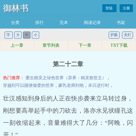
御林书
登陆
注册
分类
排行
完本
阅读记录
书架
字:
大
中
小
护眼
关灯
上一章
章节列表
下一章
TXT下载
第二十二章
热门推荐：
重生精灵之绿色世界（异界：精灵救世主）
，
穿越到可以随便做爱的世界
，
豪乳老师刘艳
，
末日进行时
，
壮汉感知到身后的人正在快步袭来立马转过身，
刚想要高举起手中的刀砍去，洛亦水见状瞳孔这
一刻收缩起来，音量难得大了几分：“阿晚，闪
开！”