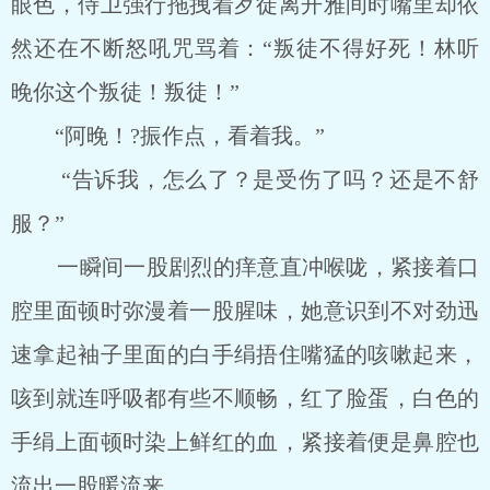
眼色，侍卫强行拖拽着歹徒离开雅间时嘴里却依
然还在不断怒吼咒骂着：“叛徒不得好死！林听
晚你这个叛徒！叛徒！”
“阿晚！?振作点，看着我。”
“告诉我，怎么了？是受伤了吗？还是不舒
服？”
一瞬间一股剧烈的痒意直冲喉咙，紧接着口
腔里面顿时弥漫着一股腥味，她意识到不对劲迅
速拿起袖子里面的白手绢捂住嘴猛的咳嗽起来，
咳到就连呼吸都有些不顺畅，红了脸蛋，白色的
手绢上面顿时染上鲜红的血，紧接着便是鼻腔也
流出一股暖流来。