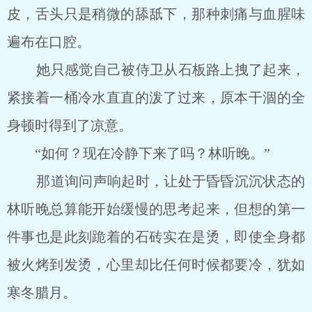
皮，舌头只是稍微的舔舐下，那种刺痛与血腥味
遍布在口腔。
她只感觉自己被侍卫从石板路上拽了起来，
紧接着一桶冷水直直的泼了过来，原本干涸的全
身顿时得到了凉意。
“如何？现在冷静下来了吗？林听晚。”
那道询问声响起时，让处于昏昏沉沉状态的
林听晚总算能开始缓慢的思考起来，但想的第一
件事也是此刻跪着的石砖实在是烫，即使全身都
被火烤到发烫，心里却比任何时候都要冷，犹如
寒冬腊月。