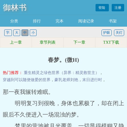
御林书
登陆
注册
分类
排行
完本
阅读记录
书架
字:
大
中
小
护眼
关灯
上一章
章节列表
下一章
TXT下载
春梦。(微H)
热门推荐：
重生精灵之绿色世界（异界：精灵救世主）
，
穿越到可以随便做爱的世界
，
豪乳老师刘艳
，
末日进行时
，
那一夜我辗转难眠。
明明复习到很晚，身体也累极了，却在闭上
眼后不久便进入一场混浊的梦。
梦里的营地被月光覆盖，一切显得模糊又静