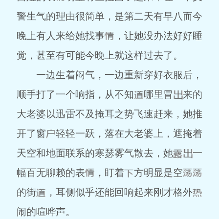
警生气的理由很简单，是第二天有早八而今
晚上有人来给她找事
，让她没办法好好睡
觉，甚至有可能今晚上就这样过去了。
一边生着闷气，一边重新穿好衣服后，
顺手打了一个响指，从不知
哪里冒
来的
大老婆以迅雷不及掩耳之势飞速赶来，她推
开了窗
轻轻一跃，落在大老婆上，遮掩着
天空和地面联系的寒瑟雾气散去，她
一
幅百无聊赖的表
，盯着
方明显是空
的街
，耳侧似乎还能回响起来刚才格外
闹的喧哗声。