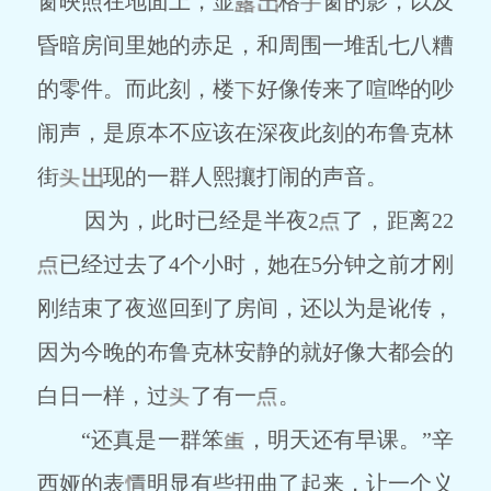
窗映照在地面上，显
格
窗的影，以及
昏暗房间里她的赤足，和周围一堆乱七八糟
的零件。而此刻，楼
好像传来了喧哗的吵
闹声，是原本不应该在深夜此刻的布鲁克林
街
现的一群人熙攘打闹的声音。
因为，此时已经是半夜2
了，距离22
已经过去了4个小时，她在5分钟之前才刚
刚结束了夜巡回到了房间，还以为是讹传，
因为今晚的布鲁克林安静的就好像大都会的
白日一样，过
了有一
。
“还真是一群笨
，明天还有早课。”辛
西娅的表
明显有些扭曲了起来，让一个义