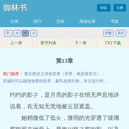
御林书
登陆
注册
分类
排行
完本
阅读记录
书架
字:
大
中
小
护眼
关灯
上一章
章节列表
下一章
TXT下载
第13章
热门推荐：
重生精灵之绿色世界（异界：精灵救世主）
，
穿越到可以随便做爱的世界
，
豪乳老师刘艳
，
末日进行时
，
约约的影
，是月亮的影
在悄无声息地诉
说着，在无知无觉地被云层遮盖。
她稍微低了低
，微弱的光穿透了玻璃