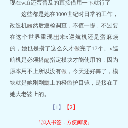
现在wifi还蛮普及的直接借用一
就行了
这些都是她在3000世纪时日常的工作，
改造机
然后巡检调查，不值一提。不过要
在这个世界重现
来x巡航机还是蛮麻烦
的，她也是攒了这么久才
完了17个。x巡
航机是必须搭
指定模块才能使用的，因为
原本用不上所以没有
，今天还好
了，模
块就是她刚刚
上的橙
护目镜，是接在了
她大老婆上的。
【1】
【2】
『加入书签，方便阅读』