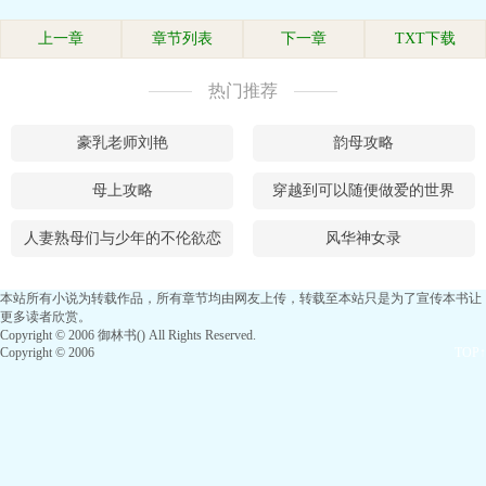
上一章
章节列表
下一章
TXT下载
热门推荐
豪乳老师刘艳
韵母攻略
母上攻略
穿越到可以随便做爱的世界
人妻熟母们与少年的不伦欲恋
风华神女录
本站所有小说为转载作品，所有章节均由网友上传，转载至本站只是为了宣传本书让
更多读者欣赏。
Copyright © 2006 御林书() All Rights Reserved.
Copyright © 2006
TOP↑