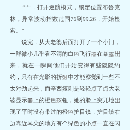
“艹，打开巡航模式，锁定位置布鲁克
林，异常波动指数范围76到99.26，开始检
索。”
说完，从大老婆后面打开了一个小门，
一群微小几乎看不清的白
飞行
在暴
来，就在一瞬间他们开始变得有些隐隐约
约，只有在光影的折
中才能察觉到一些不
太对劲起来，而辛西娅则是轻轻
了
大老
婆显示
上的橙
钮，她的脸上突兀地
现了平时没有带过的橙
护目镜，护目镜右
边靠近耳朵的地方有个绿
的小
一直在闪