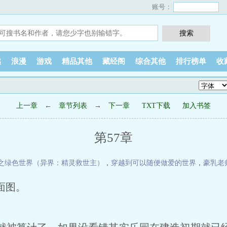
账号：
越
浪漫
游戏
精品其他
藏经阁
综合其他
排行榜单
收
上一章
←
章节列表
→
下一章
TXT下载
加入书签
第57章
之绿色世界（异界：精灵救世主）
，
穿越到可以随便做爱的世界
，
豪乳老
面图。