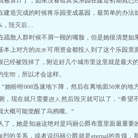
被算计了，如果没看错其实乐园在建造初期就已
在建造完成的时候将乐园变成墓园，最简单的办法
%，毁灭后…
在疏散人群时候不屑一顾的嘴脸，但是她很清楚如
基本上对方的
可用资金都投
到了这个乐园里
候已经被毁掉了，附近好几个城市里这里就是最大
的生
，所以才会这样。
她吩咐008迅速地
降，然后在离地面50米的地
测，现在就只需要
然后毁灭就可以了，“希望
我大概可能觉醒了乌鸦嘴。”
了，她是知
这绝对是玛丽公爵布置里面最重要
烈的关系，或者说玛丽公爵就是eternal的首领