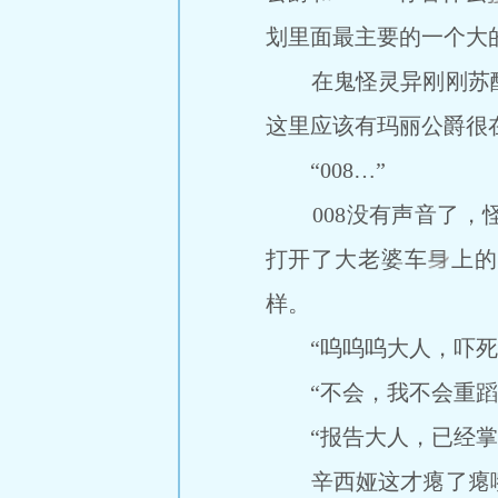
划里面最主要的一个大
在鬼怪灵异刚刚苏醒
这里应该有玛丽公爵很
“008…”
008没有声音了，怪
打开了大老婆车
上的
样。
“呜呜呜大人，吓死
“不会，我不会重蹈覆
“报告大人，已经掌
辛西娅这才瘪了瘪嘴