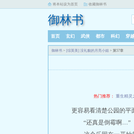
将本站设为首页
收藏御林书
御林书
首页
玄幻
武侠
都市
科幻
穿
御林书
>
[综英美] 没礼貌的月亮小姐
> 第57章
热门推荐：
重生精灵
更容易看清楚公园的平
“还真是倒霉啊…”