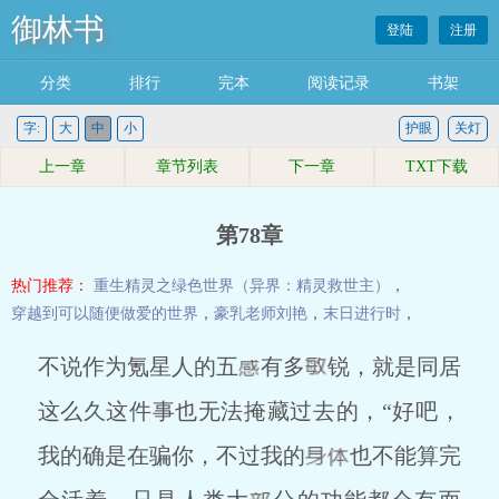
御林书
登陆
注册
分类
排行
完本
阅读记录
书架
字:
大
中
小
护眼
关灯
上一章
章节列表
下一章
TXT下载
第78章
热门推荐：
重生精灵之绿色世界（异界：精灵救世主）
，
穿越到可以随便做爱的世界
，
豪乳老师刘艳
，
末日进行时
，
不说作为氪星人的五
有多
锐，就是同居
这么久这件事也无法掩藏过去的，“好吧，
我的确是在骗你，不过我的
也不能算完