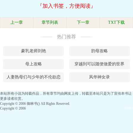
『加入书签，方便阅读』
上一章
章节列表
下一章
TXT下载
热门推荐
豪乳老师刘艳
韵母攻略
母上攻略
穿越到可以随便做爱的世界
人妻熟母们与少年的不伦欲恋
风华神女录
本站所有小说为转载作品，所有章节均由网友上传，转载至本站只是为了宣传本书让
更多读者欣赏。
Copyright © 2006 御林书() All Rights Reserved.
Copyright © 2006
TOP↑