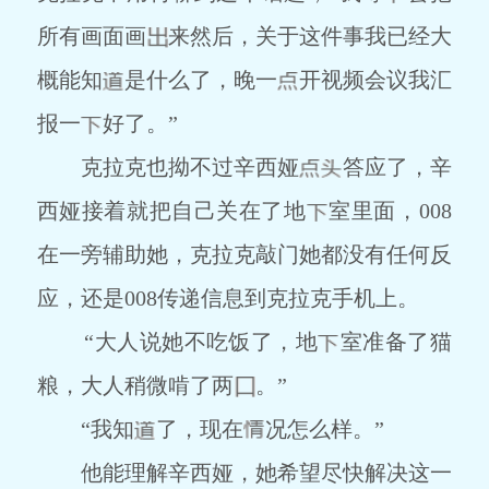
所有画面画
来然后，关于这件事我已经大
概能知
是什么了，晚一
开视频会议我汇
报一
好了。”
克拉克也拗不过辛西娅
答应了，辛
西娅接着就把自己关在了地
室里面，008
在一旁辅助她，克拉克敲门她都没有任何反
应，还是008传递信息到克拉克手机上。
“大人说她不吃饭了，地
室准备了猫
粮，大人稍微啃了两
。”
“我知
了，现在
况怎么样。”
他能理解辛西娅，她希望尽快解决这一