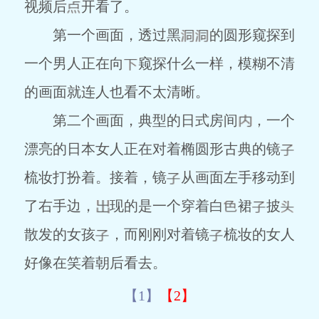
视频后
开看了。
第一个画面，透过黑
的圆形窥探到
一个男人正在向
窥探什么一样，模糊不清
的画面就连人也看不太清晰。
第二个画面，典型的日式房间
，一个
漂亮的日本女人正在对着椭圆形古典的镜
梳妆打扮着。接着，镜
从画面左手移动到
了右手边，
现的是一个穿着白
裙
披
散发的女孩
，而刚刚对着镜
梳妆的女人
好像在笑着朝后看去。
【1】
【2】