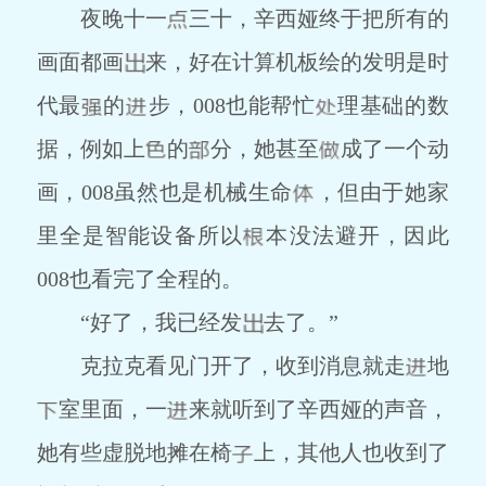
夜晚十一
三十，辛西娅终于把所有的
画面都画
来，好在计算机板绘的发明是时
代最
的
步，008也能帮忙
理基础的数
据，例如上
的
分，她甚至
成了一个动
画，008虽然也是机械生命
，但由于她家
里全是智能设备所以
本没法避开，因此
008也看完了全程的。
“好了，我已经发
去了。”
克拉克看见门开了，收到消息就走
地
室里面，一
来就听到了辛西娅的声音，
她有些虚脱地摊在椅
上，其他人也收到了