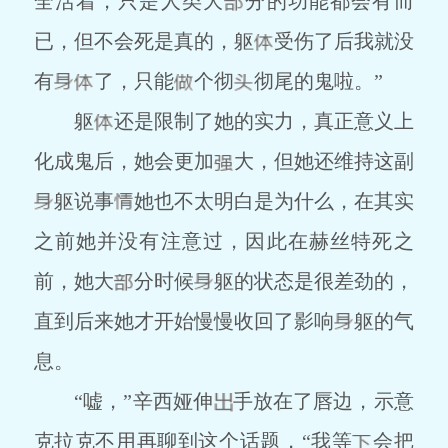
全活着，只是人类大
分的功能都会有而
已，但不会死是真的，躯
受伤了后我就没
有
了，只能
个彻
彻尾的鬼啦。”
躯
还是限制了她的实力，真正意义上
化成鬼后，她会更加
大，但她还维持这副
躯说事
她也不太明白是为什么，在其实
之前她并没有注意过，因此在赫丝特死之
前，她大
分时候
躯的状态是很差劲的，
直到后来她才开始慢慢收回了影响
躯的气
息。
“嘘，”辛西娅伸
手放在了唇边，示意
克拉克不用再聊到这个话题，“我等
会把