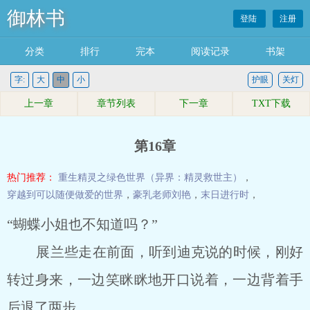
御林书
登陆
注册
分类
排行
完本
阅读记录
书架
字:
大
中
小
护眼
关灯
上一章
章节列表
下一章
TXT下载
第16章
热门推荐：
重生精灵之绿色世界（异界：精灵救世主）
，
穿越到可以随便做爱的世界
，
豪乳老师刘艳
，
末日进行时
，
“蝴蝶小姐也不知道吗？”
展兰些走在前面，听到迪克说的时候，刚好
转过身来，一边笑眯眯地开口说着，一边背着手
后退了两步。