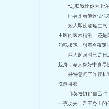
“总归我比你大上许多
邱英觉着他这话似在
娇人即使嘟嘴生气，
主医的医术精湛，还是
勾魂摄魄，想着今夜定
两人起身时已是日上
起身，命人备好中食尽
并特意问了昨夜执勤
洗漱换衣
邱英拾捯好自己时，
一夜功夫，君王身上的