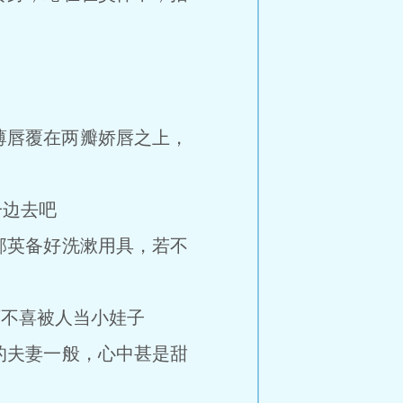
薄唇覆在两瓣娇唇之上，
边去吧
英备好洗漱用具，若不
不喜被人当小娃子
夫妻一般，心中甚是甜