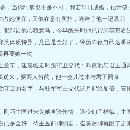
，当你阿爹也不是不可，我若早日成婚，估计孩子
占她便宜，又似在意有所指，遂给了他一记眼刀
都能让他心猿意马，今早醒来时他已帮邱英查看过
邱英体质特异，竟已是全好了，经历昨夜自己这番
得再要她一次
叁竿，崔昊临走时跟守卫交代：昨夜他与君王通宵
快送来，要两人份的，他一会儿过来与君王同食
守卫的名字，与驻军军主交代这月配给加倍，安排
刚巧主医过来为她查验伤情，遂变幻了样貌，主医
伤已是全好，待主医前脚刚走，崔昊后脚就跟了进