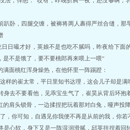
法，佯怒：“哎呀，昨晚折腾一夜，还没够啊，乳
趴卧，四腿交缠，被褥将两人裹得严丝合缝，那早
蹭
日日嘬才好，英娘不是也吃不腻吗，昨夜给下面的
，是不是饿了，要不要桃郎再来喂上一喂”
满面桃红浑身燥热，在他怀里一阵踢蹬：
样的崔太常，平日里知书达理，这会儿子却是满嘴
身去不要看他，见乖宝生气了，崔昊从背后环抱着
红的肩头锁骨，一边揉捏把玩着那对白兔，哑声投
，你可知，自遇见你我便不再是从前的我，你若不
是心软，身下又是一阵湿润滑腻，邱英扭捏着回转