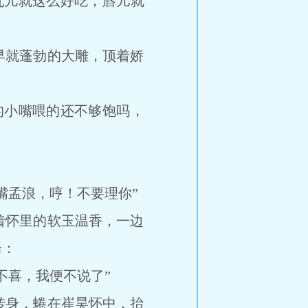
儿就这么好吃，唇儿就
就蓬勃的大雕，顶着娇
小嘴喂的还不够饱吗，
孟浪，哼！不要理你”
怀里的软玉温香，一边
降：
喜，我便不说了”
身，蜷在崔昊怀中，抬