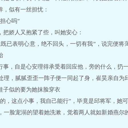
眸，似有一丝担忧：
担心吗”
把娇人又抱紧了些，叫她安心：
已表明心意，绝不回头，一切有我”，说完便将
饴
事，自是心安理得承受着回应他，旁的什么，扔一
理，腻腻歪歪一阵子便一同起了身，崔昊亲自为邱
娃子似的要为她抹脸穿衣
，这点小事，我自己能行”，毕竟是邱将军，她可
一脸宠溺的望着她洗漱，觉着两人就如新婚燕尔的