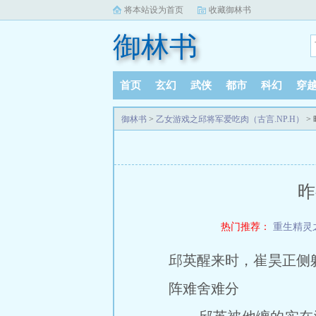
将本站设为首页
收藏御林书
御林书
首页
玄幻
武侠
都市
科幻
穿
御林书
>
乙女游戏之邱将军爱吃肉（古言.NP.H）
>
昨
热门推荐：
重生精灵
邱英醒来时，崔昊正侧
阵难舍难分