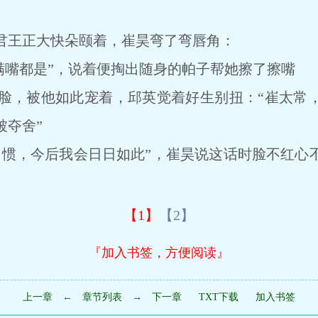
王正大快朵颐着，崔昊弯了弯唇角：
满嘴都是”，说着便掏出随身的帕子帮她擦了擦嘴
，被他如此宠着，邱英觉着好生别扭：“崔太常，
被夺舍”
，今后我会日日如此”，崔昊说这话时脸不红心
【1】
【2】
『加入书签，方便阅读』
上一章
←
章节列表
→
下一章
TXT下载
加入书签