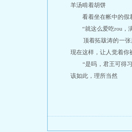
羊汤啃着胡饼
看着坐在帐中的假君
“就这么爱吃rou，
顶着拓跋涛的一张脸
现在这样，让人觉着你
“是吗，君王可得习惯
该如此，理所当然