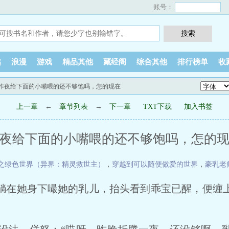
账号：
越
浪漫
游戏
精品其他
藏经阁
综合其他
排行榜单
收
 昨夜给下面的小嘴喂的还不够饱吗，怎的现在
上一章
←
章节列表
→
下一章
TXT下载
加入书签
夜给下面的小嘴喂的还不够饱吗，怎的
之绿色世界（异界：精灵救世主）
，
穿越到可以随便做爱的世界
，
豪乳老
躺在她身下嘬她的乳儿，抬头看到乖宝已醒，便缠