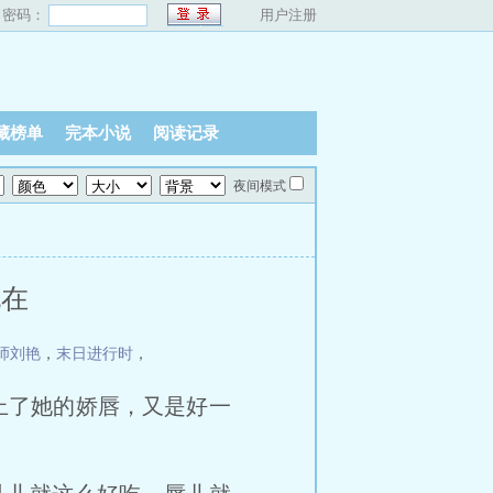
密码：
用户注册
藏榜单
完本小说
阅读记录
夜间模式
现在
师刘艳
，
末日进行时
，
上了她的娇唇，又是好一