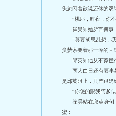
头忽闪着欲说还休的双
“桃郎，昨夜，你不
崔昊知她所言何事，
“莫要胡思乱想，我既
贪婪索要着那一泽的甘
邱英知他从不莽撞行
两人白日还有要事处
是邱英阻止，只差跟奶
“你怎的跟我阿爹似的
崔昊站在邱英身侧，
蜜：