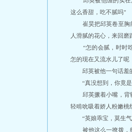
邱英被他缠的实在没
这么香甜，吃不腻吗”
崔昊把邱英卷至胸前
人滑腻的花心，来回磨
“怎的会腻，时时吃
怎的现在又流水儿了呢
邱英被他一句话羞的
“真没想到，你竟是这
邱英撅着小嘴，背转
轻啃吮吸着娇人粉嫩桃
“英娘乖宝，莫生气了
被他这么一撩拨，终