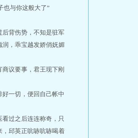
也与你这般大了”
后背伤势，不知是驻军
滋润，乖宝越发娇俏妩媚
商议要事，君王现下刚
好一切，便回自己帐中
看过之后连连称奇，只
来，邱英正吭哧吭哧喝着