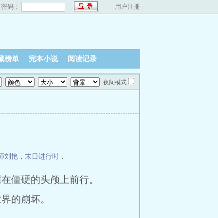
密码：
用户注册
藏榜单
完本小说
阅读记录
夜间模式
师刘艳
，
末日进行时
，
踩在僵硬的头颅上前行。
界的崩坏。