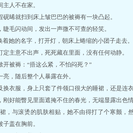
主人不在家。
砚晞就扫到床上皱巴巴的被褥有一块凸起。
睫毛闪动间，发出一声微不可查的轻笑。
着她的名字，打开灯，朝床上蜷缩的小团子走去
定主意不出声，死死藏在里面，没有任何动静。
被褥：“捂这么紧，不怕闷死？”
亮，随后整个人暴露在外。
换衣服，身上只套了件领口很大的睡裙，还是连衣
刚好能瞥见里面遮掩不住的春光，无端显露出色
，与滚烫的肌肤相贴，她不由得打了个寒颤，然
被子盖在胸前。