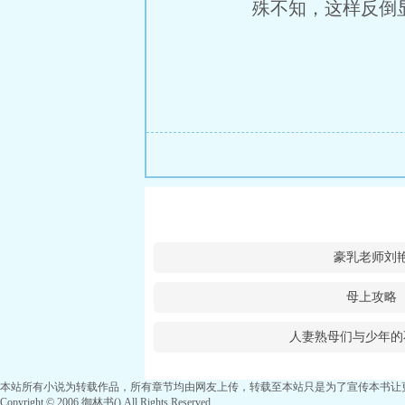
殊不知，这样反倒显
豪乳老师刘
母上攻略
人妻熟母们与少年的
本站所有小说为转载作品，所有章节均由网友上传，转载至本站只是为了宣传本书让
Copyright © 2006 御林书() All Rights Reserved.