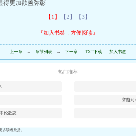
得更加欲盖弥彰
【1】
【2】
【3】
『加入书签，方便阅读』
上一章
←
章节列表
→
下一章
TXT下载
加入书签
热门推荐
艳
穿越到
不伦欲恋
更多读者欣赏。