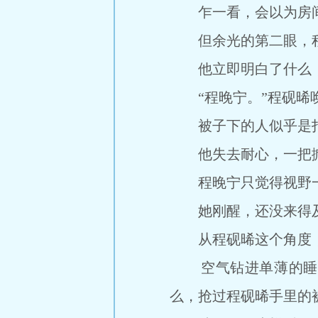
乍一看，会以为房间
但余光的第二眼，程
他立即明白了什么，
“程晚宁。”程砚晞唤
被子下的人似乎是打
他失去耐心，一把掀开
程晚宁只觉得视野一
她刚醒，还没来得及
从程砚晞这个角度，
空气钻进单薄的睡裙
么，抢过程砚晞手里的