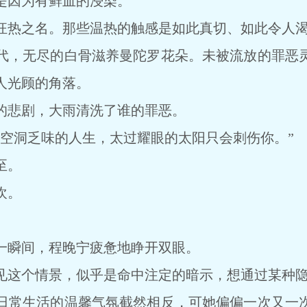
因为有鲜血的浸染。
热之名。那些温热的触感是如此真切、如此令人渴
，无尽的白骨滋养曼陀罗花朵。未被流放的罪恶灵
人光顾的角落。
悲剧，大雨清洗了谁的罪恶。
洞乏味的人生，太过耀眼的太阳只会刺伤你。”
至。
欢。
瞬间，程晚宁疲惫地睁开双眼。
这个情景，似乎是命中注定的暗示，想通过某种隐
常生活的温馨气氛截然相反，可她偏偏一次又一次