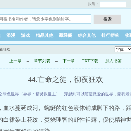
账号：
越
浪漫
游戏
精品其他
藏经阁
综合其他
排行榜单
收
彻夜狂欢
上一章
←
章节列表
→
下一章
TXT下载
加入书签
44.亡命之徒，彻夜狂欢
之绿色世界（异界：精灵救世主）
，
穿越到可以随便做爱的世界
，
豪乳老
，血水蔓延成河。蜿蜒的红色液体铺成脚下的路，
白裙染上花纹，焚烧理智的野性袒露，促使精神世