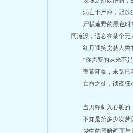
玫瑰之所以艳丽，是
溺亡于尸海，冠以狂
尸横遍野的黑色时代
同淹没，遗忘在某个无
红月嗤笑贪婪人类的
“你需要的从来不是空
夜幕降临，末路已
亡命之徒，彻夜狂
……
当刀锋刺入心脏的一
不知是第多少次梦见
梦中的黑暗画面与日