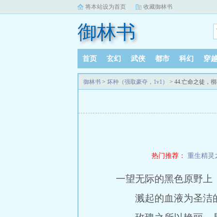
将本站设为首页
收藏御林书
御林书
首页
玄幻
武侠
都市
科幻
穿
御林书
>
坏种（强取豪夺，1v1）
> 44.亡命之徒，
热门推荐：
重生精灵
一望无际的黑色原野上
溅起的血液为圣洁的