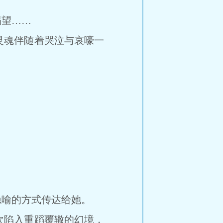
望……
魂伴随着哭泣与哀嚎一
喻的方式传达给她。
陷入重蹈覆辙的幻境，