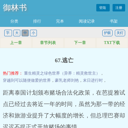
御林书
登陆
注册
分类
排行
完本
阅读记录
书架
字:
大
中
小
护眼
关灯
上一章
章节列表
下一章
TXT下载
67.逃亡
热门推荐：
重生精灵之绿色世界（异界：精灵救世主）
，
穿越到可以随便做爱的世界
，
豪乳老师刘艳
，
末日进行时
，
距离泰国计划颁布赌场合法化政策，在芭提雅试
点已经过去将近一年的时间，虽然为那一带的经
济和旅游业提升了大幅度的增长，但总理巴赛却
迟迟不提正式开放赌场的事情。