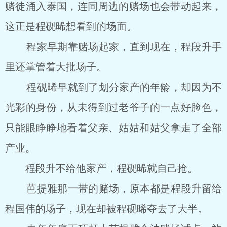
赌徒涌入泰国，连同周边的赌场也会带动起来，
这正是程砚晞想看到的场面。
程家早期靠赌场起家，直到现在，程段升手
里还掌管着大批场子。
程砚晞早就到了划分家产的年龄，却因为不
光彩的身份，从未得到过老爷子的一点好脸色，
只能眼睁睁地看着父亲、姑姑和姑父拿走了全部
产业。
程段升不给他家产，程砚晞就自己抢。
芭提雅那一带的赌场，原本都是程段升留给
程国伟的场子，现在却被程砚晞夺去了大半。