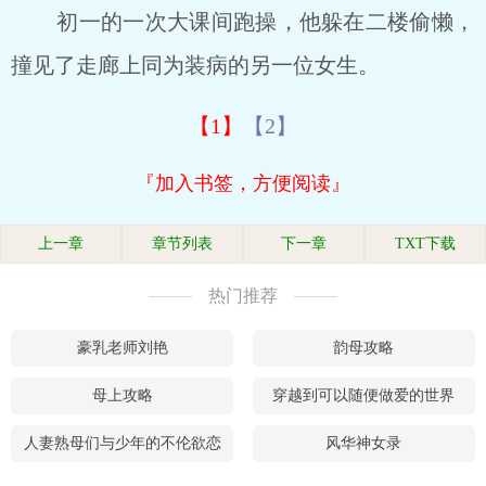
初一的一次大课间跑操，他躲在二楼偷懒，
撞见了走廊上同为装病的另一位女生。
【1】
【2】
『加入书签，方便阅读』
上一章
章节列表
下一章
TXT下载
热门推荐
豪乳老师刘艳
韵母攻略
母上攻略
穿越到可以随便做爱的世界
人妻熟母们与少年的不伦欲恋
风华神女录