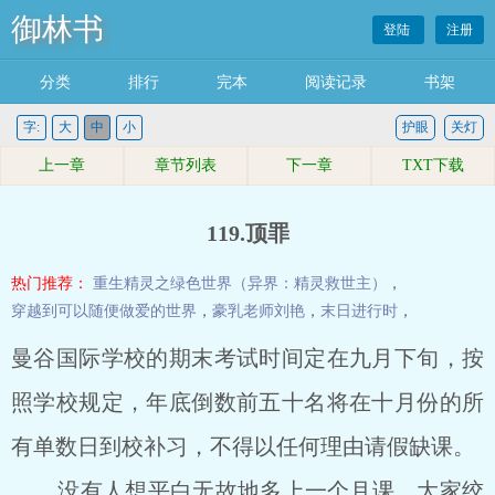
御林书
登陆
注册
分类
排行
完本
阅读记录
书架
字:
大
中
小
护眼
关灯
上一章
章节列表
下一章
TXT下载
119.顶罪
热门推荐：
重生精灵之绿色世界（异界：精灵救世主）
，
穿越到可以随便做爱的世界
，
豪乳老师刘艳
，
末日进行时
，
曼谷国际学校的期末考试时间定在九月下旬，按
照学校规定，年底倒数前五十名将在十月份的所
有单数日到校补习，不得以任何理由请假缺课。
没有人想平白无故地多上一个月课，大家绞