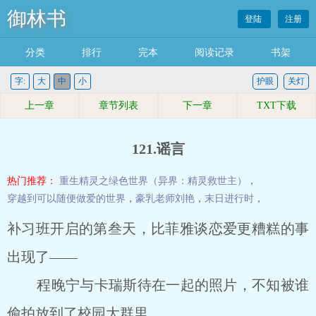
御林书
登陆
注册
分类
排行
完本
阅读记录
书架
字:
大
中
小
护眼
关灯
上一章
章节列表
下一章
TXT下载
121.谣言
热门推荐：
重生精灵之绿色世界（异界：精灵救世主）
，
穿越到可以随便做爱的世界
，
豪乳老师刘艳
，
末日进行时
，
补习班开启的第叁天，比菲雅谈恋爱更糟糕的事
出现了——
程晚宁与卡瑞斯待在一起的照片，不知被谁
偷拍放到了校园大群里。