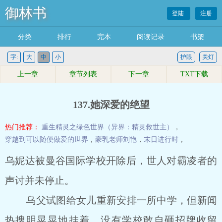
御林书
登陆
注册
分类
排行
完本
阅读记录
书架
字:
大
中
小
护眼
关灯
上一章
章节列表
下一章
TXT下载
137.她深爱的绝望
热门推荐：
重生精灵之绿色世界（异界：精灵救世主）
，
穿越到可以随便做爱的世界
，
豪乳老师刘艳
，
末日进行时
，
乌妮达被曼谷国际学校开除后，世人对霸凌者的
声讨并未停止。
乌父试图给女儿重新安排一所中学，但新闻
热搜明晃晃地挂着，没有学校敢自砸招牌收留