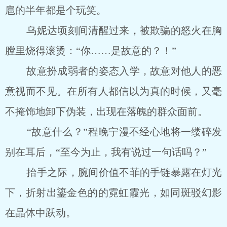
扈的半年都是个玩笑。
乌妮达顷刻间清醒过来，被欺骗的怒火在胸
膛里烧得滚烫：“你……是故意的？！”
故意扮成弱者的姿态入学，故意对他人的恶
意视而不见。在所有人都信以为真的时候，又毫
不掩饰地卸下伪装，出现在落魄的群众面前。
“故意什么？”程晚宁漫不经心地将一缕碎发
别在耳后，“至今为止，我有说过一句话吗？”
抬手之际，腕间价值不菲的手链暴露在灯光
下，折射出鎏金色的的霓虹霞光，如同斑驳幻影
在晶体中跃动。