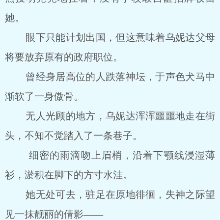
她。
眼下只能计划出国，但这意味着乌妮达父母
将要放弃原有的政府职位。
曾经身居高位的人跌落神坛，于声色犬马中
渐软了一身傲骨。
无人光顾的地方，乌妮达浑浑噩噩地走在街
头，不知不觉踏入了一条巷子。
细密的雨滴吻上眉梢，沿着下颚线浸湿薄
衫，淤积在脚下的方寸水洼。
她无处可去，驻足在原地徘徊，失神之际望
见一抹靓丽的倩影――