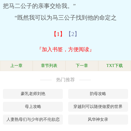
把马二公子的亲事交给我。”
“既然我可以为马三公子找到他的命定之
【1】
【2】
『加入书签，方便阅读』
上一章
章节列表
下一章
TXT下载
热门推荐
豪乳老师刘艳
韵母攻略
母上攻略
穿越到可以随便做爱的世界
人妻熟母们与少年的不伦欲恋
风华神女录