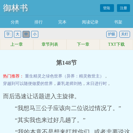
御林书
登陆
注册
分类
排行
完本
阅读记录
书架
字:
大
中
小
护眼
关灯
上一章
章节列表
下一章
TXT下载
第148节
热门推荐：
重生精灵之绿色世界（异界：精灵救世主）
，
穿越到可以随便做爱的世界
，
豪乳老师刘艳
，
末日进行时
，
而后迅速让话题进入主旋律。
“我想马三公子应该向二位说过情况了。”
“其实我也来过好几趟了。”
“我的本意不是想来打扰你们, 或者非要说这