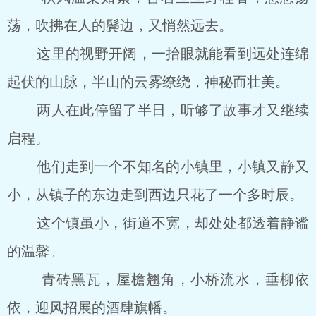
荡，吹拂在人的鬓边，又悄然远去。
这里的视野开阔，一抬眼就能看到远处连绵
起伏的山脉，半山的云雾缭绕，神秘而壮美。
两人在此停留了半日，听够了故事才又继续
启程。
他们走到一个不知名的小镇里，小镇又静又
小，从镇子的东边走到西边只花了一个多时辰。
这个镇虽小，街道不宽，却处处都透着静谧
的温馨。
青砖黑瓦，屋檐翘角，小桥流水，垂柳依
依，迎风招展的酒肆旗幡。