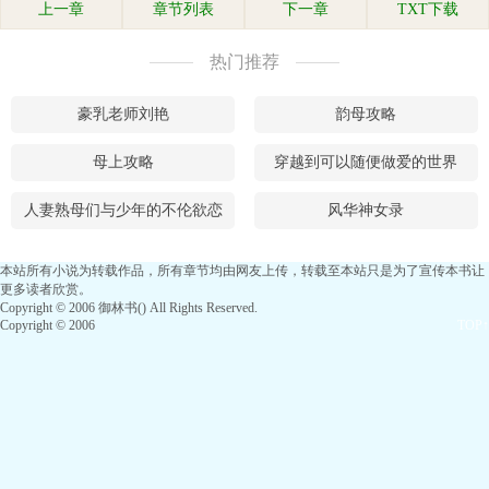
上一章
章节列表
下一章
TXT下载
热门推荐
豪乳老师刘艳
韵母攻略
母上攻略
穿越到可以随便做爱的世界
人妻熟母们与少年的不伦欲恋
风华神女录
本站所有小说为转载作品，所有章节均由网友上传，转载至本站只是为了宣传本书让
更多读者欣赏。
Copyright © 2006 御林书() All Rights Reserved.
Copyright © 2006
TOP↑