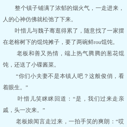
整个镇子铺满了浓郁的烟火气，一走进来，
人的心神仿佛就松弛了下来。
叶惜儿与魏子骞逛得累了，随意找了一家摆
在老榕树下的馄饨摊子，要了两碗鲜rou馄饨。
老板和善又热情，端上热气腾腾的葱花馄
饨，还送了小碟酱菜。
“你们小夫妻不是本镇人吧？这般俊俏，看
着眼生。”
叶惜儿笑眯眯回道：“是，我们过来走亲
戚，头一次来。”
老板娘闻言走过来，一拍手笑的爽朗：“哎