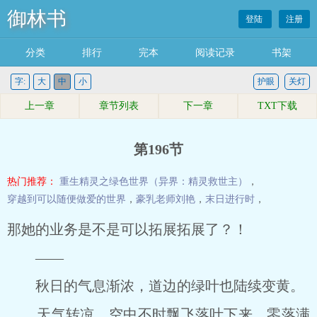
御林书
登陆
注册
分类
排行
完本
阅读记录
书架
字:
大
中
小
护眼
关灯
上一章
章节列表
下一章
TXT下载
第196节
热门推荐：
重生精灵之绿色世界（异界：精灵救世主）
，
穿越到可以随便做爱的世界
，
豪乳老师刘艳
，
末日进行时
，
那她的业务是不是可以拓展拓展了？！
――
秋日的气息渐浓，道边的绿叶也陆续变黄。
天气转凉，空中不时飘飞落叶下来，零落满