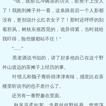
“嘿，就那么冲碗茶的功夫，那凳子上没人
了！我跑到摊子外一看，这条路前后一个人影都
没有，更别说什么红衣女子了！那时还呼呼的刮
着邪风，树枝东摇西晃的，诡异得紧，当时就给
我吓得，险些腿都站不住！”
“......”
黑老酒说书似的，讲了好多他自己在这个野
外山道边的茶摊子上经历的事。
叶惜儿和魏子骞听得津津有味，感觉比在茶
楼里听说书的也不差什么了。
还另有一番野趣在里面。
秋风温柔如絮，含着丝丝野桂香，悠悠荡