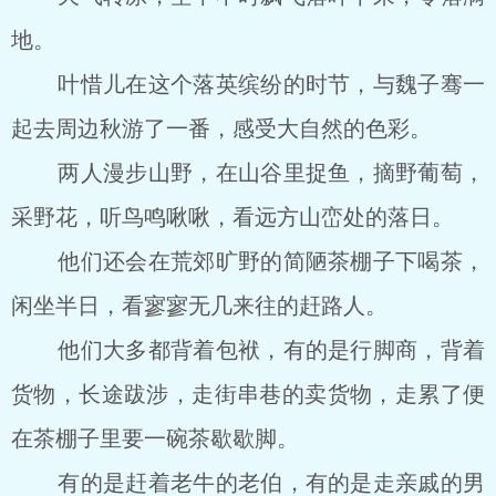
地。
叶惜儿在这个落英缤纷的时节，与魏子骞一
起去周边秋游了一番，感受大自然的色彩。
两人漫步山野，在山谷里捉鱼，摘野葡萄，
采野花，听鸟鸣啾啾，看远方山峦处的落日。
他们还会在荒郊旷野的简陋茶棚子下喝茶，
闲坐半日，看寥寥无几来往的赶路人。
他们大多都背着包袱，有的是行脚商，背着
货物，长途跋涉，走街串巷的卖货物，走累了便
在茶棚子里要一碗茶歇歇脚。
有的是赶着老牛的老伯，有的是走亲戚的男