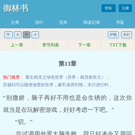
御林书
登陆
注册
分类
排行
完本
阅读记录
书架
字:
大
中
小
护眼
关灯
上一章
章节列表
下一章
TXT下载
第13章
热门推荐：
重生精灵之绿色世界（异界：精灵救世主）
，
穿越到可以随便做爱的世界
，
豪乳老师刘艳
，
末日进行时
，
“别撒娇，脑子再好不用也是会生锈的，这次你
就当是在玩解密游戏，好好考虑一下吧。”
“切。”
尝试调用外置大脑失败，我只好凑合又用回