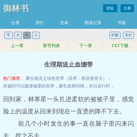
御林书
登陆
注册
分类
排行
完本
阅读记录
书架
字:
大
中
小
护眼
关灯
上一章
章节列表
下一章
TXT下载
生理期送止血绷带
热门推荐：
重生精灵之绿色世界（异界：精灵救世主）
，
穿越到可以随便做爱的世界
，
豪乳老师刘艳
，
末日进行时
，
回到家，林寒星一头扎进柔软的被被子里，感觉
脸上的温度从回来到现在一直烫的降不下去。
前几个小时发生的事一直在脑子里闪来闪
去，挥之不去。