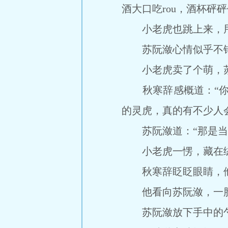
酒大口吃rou，酒杯砰
小老虎也跳上来，甩
苏阮潋心情似乎不错
小老虎卖了个萌，苏
秋寒辞感概道：“你们
的灵虎，真的有不少人
苏阮潋道：“那是当然
小老虎一愣，藏在绒
秋寒辞眨眨眼睛，他
他看向苏阮潋，一脸“
苏阮潋放下手中的勺子