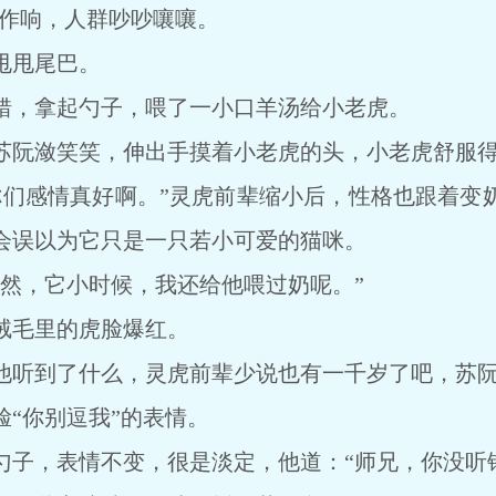
砰作响，人群吵吵嚷嚷。
甩尾巴。
，拿起勺子，喂了一小口羊汤给小老虎。
阮潋笑笑，伸出手摸着小老虎的头，小老虎舒服得
感情真好啊。”灵虎前辈缩小后，性格也跟着变
会误以为它只是一只若小可爱的猫咪。
，它小时候，我还给他喂过奶呢。”
毛里的虎脸爆红。
听到了什么，灵虎前辈少说也有一千岁了吧，苏阮
你别逗我”的表情。
，表情不变，很是淡定，他道：“师兄，你没听错