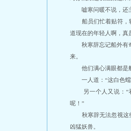
嘘寒问暖不说，还主
船员们忙着贴符，转
道现在的年轻人啊，真
秋寒辞忘记船外有奇怪
来。
他们满心满眼都是船
一人道：“这白色蠕虫
另一个人又说：“看
呢！”
秋寒辞无法忽视这些
凶猛妖兽。