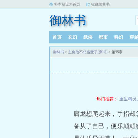
将本站设为首页
收藏御林书
御林书
首页
玄幻
武侠
都市
科幻
穿
御林书
>
主角他不想当受了[穿书]
> 第55章
热门推荐：
重生精灵
庸燃想爬起来，手指却
备从了自己，便乐颠颠