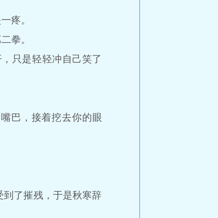
一疼。
二拳。
，只是轻轻冲自己笑了
嘴巴，接着挖去你的眼
到了摧残，于是秋寒辞