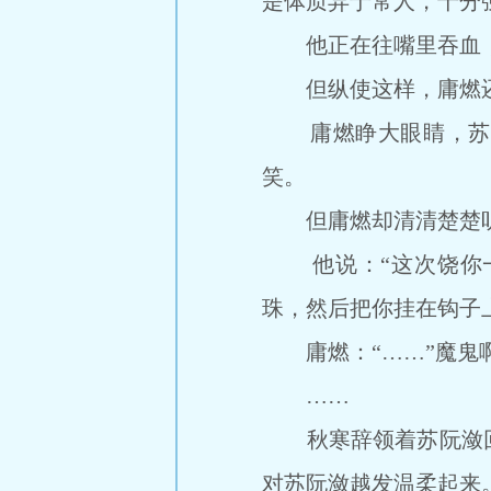
是体质异于常人，十分
他正在往嘴里吞血，
但纵使这样，庸燃还
庸燃睁大眼睛，苏阮
笑。
但庸燃却清清楚楚听
他说：“这次饶你一
珠，然后把你挂在钩子
庸燃：“……”魔鬼啊
……
秋寒辞领着苏阮潋回
对苏阮潋越发温柔起来