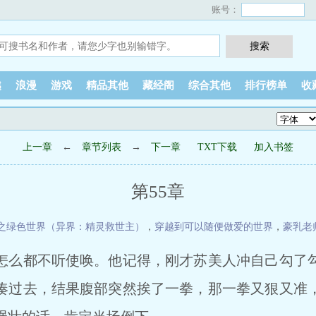
账号：
越
浪漫
游戏
精品其他
藏经阁
综合其他
排行榜单
收
上一章
←
章节列表
→
下一章
TXT下载
加入书签
第55章
之绿色世界（异界：精灵救世主）
，
穿越到可以随便做爱的世界
，
豪乳老
怎么都不听使唤。他记得，刚才苏美人冲自己勾了
凑过去，结果腹部突然挨了一拳，那一拳又狠又准