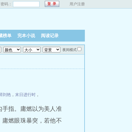
密码：
用户注册
藏榜单
完本小说
阅读记录
夜间模式
师刘艳
，
末日进行时
，
勾手指。庸燃以为美人准
，庸燃眼珠暴突，若他不