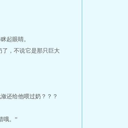
眯起眼睛。
奶了，不说它是那只巨大
潋还给他喂过奶？？？
哦。”