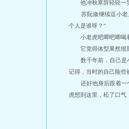
他冲秋寒辞轻轻一笑
苏阮潋继续逗小老虎
个人是谁呀？”
小老虎吧唧吧唧喝着
它觉得体型果然很重
数千年前，自己是小
记得，当时的自己险些
还好他身后跟着一个
虎想到这里，松了口气