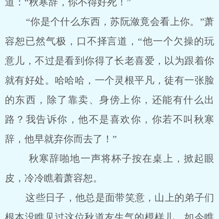
道：“秋寒辞，你不得好死！”
“你是个什么东西，苏阮潋竟会看上你。”萧
容恕已然气极，口不择言道，“他一个欠操的玩
意儿，不过是看到你得了长老喜爱，以为跟着你
就有好处。哈哈哈，一个灵根平凡，徒有一张脸
的东西，除了靠卖、身傍上你，还能有什么出
路？我告诉你，他不是喜欢你，你若不叫秋寒
辞，他早就弃你而去了！”
秋寒辞啪地一声将杯子按在桌上，掀起眼
皮，冷冷瞧着萧容恕。
这些日子，他总是面带笑意，山上的弟子们
根本没瞧见过这位秋道友生气的模样儿。如今瞧