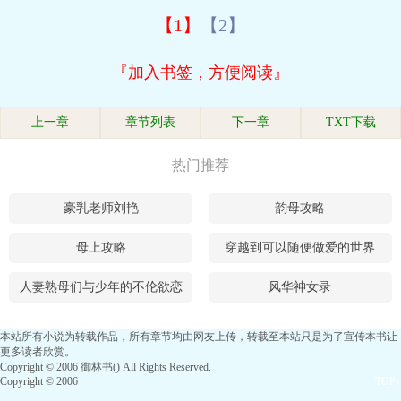
【1】
【2】
『加入书签，方便阅读』
上一章
章节列表
下一章
TXT下载
热门推荐
豪乳老师刘艳
韵母攻略
母上攻略
穿越到可以随便做爱的世界
人妻熟母们与少年的不伦欲恋
风华神女录
本站所有小说为转载作品，所有章节均由网友上传，转载至本站只是为了宣传本书让
更多读者欣赏。
Copyright © 2006 御林书() All Rights Reserved.
Copyright © 2006
TOP↑