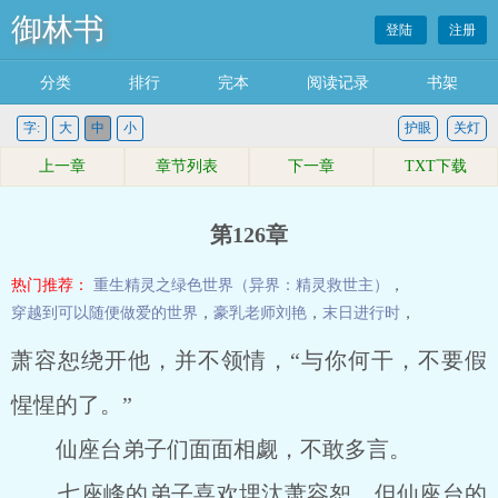
御林书
登陆
注册
分类
排行
完本
阅读记录
书架
字:
大
中
小
护眼
关灯
上一章
章节列表
下一章
TXT下载
第126章
热门推荐：
重生精灵之绿色世界（异界：精灵救世主）
，
穿越到可以随便做爱的世界
，
豪乳老师刘艳
，
末日进行时
，
萧容恕绕开他，并不领情，“与你何干，不要假
惺惺的了。”
仙座台弟子们面面相觑，不敢多言。
七座峰的弟子喜欢埋汰萧容恕，但仙座台的