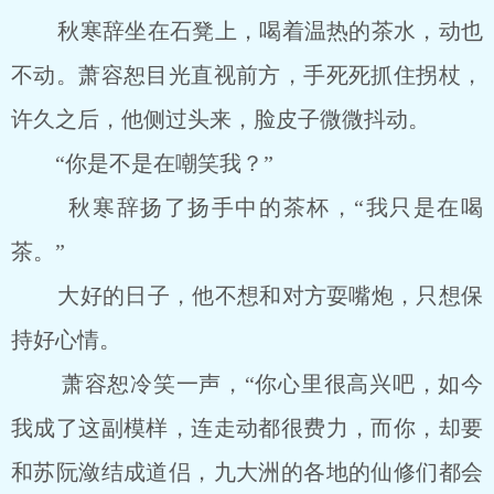
秋寒辞坐在石凳上，喝着温热的茶水，动也
不动。萧容恕目光直视前方，手死死抓住拐杖，
许久之后，他侧过头来，脸皮子微微抖动。
“你是不是在嘲笑我？”
秋寒辞扬了扬手中的茶杯，“我只是在喝
茶。”
大好的日子，他不想和对方耍嘴炮，只想保
持好心情。
萧容恕冷笑一声，“你心里很高兴吧，如今
我成了这副模样，连走动都很费力，而你，却要
和苏阮潋结成道侣，九大洲的各地的仙修们都会