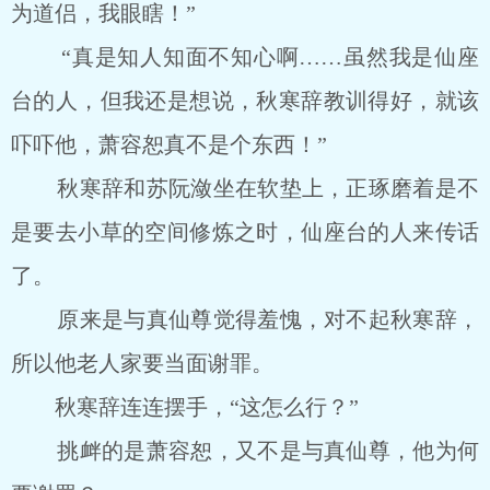
为道侣，我眼瞎！”
“真是知人知面不知心啊……虽然我是仙座
台的人，但我还是想说，秋寒辞教训得好，就该
吓吓他，萧容恕真不是个东西！”
秋寒辞和苏阮潋坐在软垫上，正琢磨着是不
是要去小草的空间修炼之时，仙座台的人来传话
了。
原来是与真仙尊觉得羞愧，对不起秋寒辞，
所以他老人家要当面谢罪。
秋寒辞连连摆手，“这怎么行？”
挑衅的是萧容恕，又不是与真仙尊，他为何