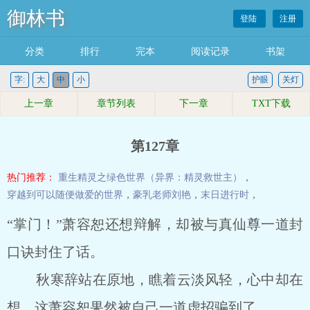
御林书
登陆
注册
分类
排行
完本
阅读记录
书架
字:
大
中
小
护眼
关灯
上一章
章节列表
下一章
TXT下载
第127章
热门推荐：
重生精灵之绿色世界（异界：精灵救世主）
，
穿越到可以随便做爱的世界
，
豪乳老师刘艳
，
末日进行时
，
“掌门！”萧容恕还想辩解，却被与真仙尊一道封
口诀封住了话。
秋寒辞站在原地，瞧着云淡风轻，心中却在
想，这萧容恕果然被自己一道虚招骗到了。