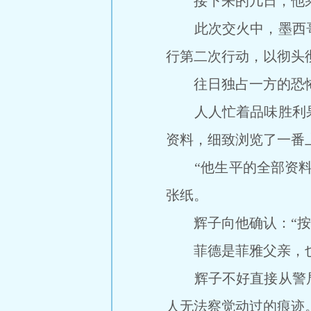
接下来的几日，他乘胜
此次交火中，墨西哥
行第二次行动，以彻头
往日独占一方的恐怖
人人忙着品味胜利果
资料，细致浏览了一番
“他生平的全部资料，
张纸。
辉子向他确认：“按照
菲德是菲雅父亲，也
辉子不好直接从警局
人无法察觉动过的痕迹