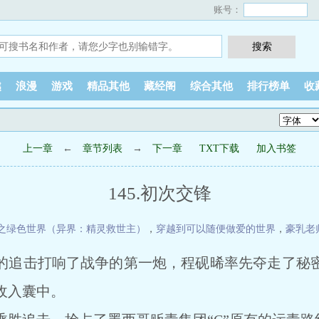
账号：
越
浪漫
游戏
精品其他
藏经阁
综合其他
排行榜单
收
上一章
←
章节列表
→
下一章
TXT下载
加入书签
145.初次交锋
之绿色世界（异界：精灵救世主）
，
穿越到可以随便做爱的世界
，
豪乳老
的追击打响了战争的第一炮，程砚晞率先夺走了秘
收入囊中。