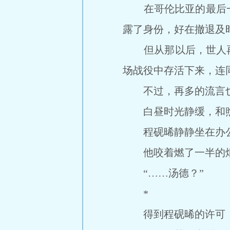
在哥伦比亚的最后一
露了身份，好在撤退及
但从那以后，世人再也
场战役中存活下来，连
不过，再多的流言也
白昼时光静缓，和煦
程砚晞静静坐在办公
他咬着燃了一半的烟
“……汤德？”
*
得到程砚晞的许可，