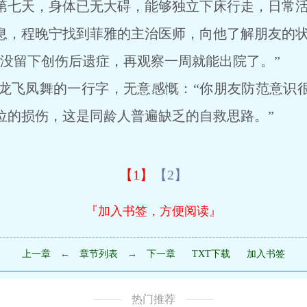
七天，身体已无大碍，能够独立下床行走，日常活
，程晚宁找到菲雅的主治医师，向他了解朋友的
留下创伤后遗症，再观察一周就能出院了。”
飞凤舞的一行字，无意感慨：“你朋友防范意识很
位的损伤，这是同龄人普遍缺乏的自救思路。”
【1】
【2】
『加入书签，方便阅读』
上一章
←
章节列表
→
下一章
TXT下载
加入书签
热门推荐