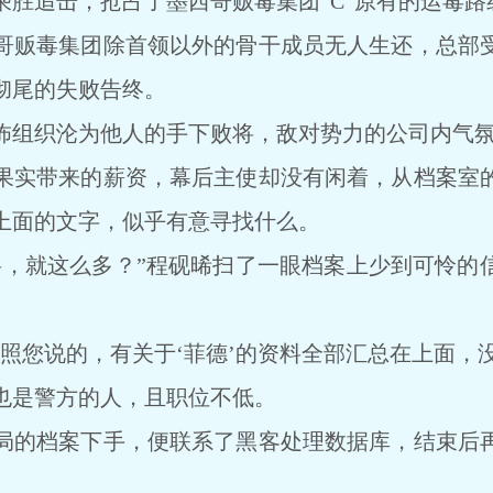
追击，抢占了墨西哥贩毒集团“C”原有的运毒路
贩毒集团除首领以外的骨干成员无人生还，总部受
彻尾的失败告终。
组织沦为他人的手下败将，敌对势力的公司内气氛
实带来的薪资，幕后主使却没有闲着，从档案室的
上面的文字，似乎有意寻找什么。
就这么多？”程砚晞扫了一眼档案上少到可怜的
您说的，有关于‘菲德’的资料全部汇总在上面，没
是警方的人，且职位不低。
的档案下手，便联系了黑客处理数据库，结束后再
。