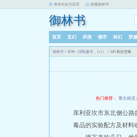
将本站设为首页
收藏御林书
御林书
首页
玄幻
武侠
都市
科幻
穿
御林书
>
坏种（强取豪夺，1v1）
> 145.初次交锋
热门推荐：
重生精灵
库利亚坎市东北侧公路
毒品的实验配方及材料