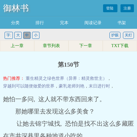
御林书
登陆
注册
分类
排行
完本
阅读记录
书架
字:
大
中
小
护眼
关灯
上一章
章节列表
下一章
TXT下载
第150节
热门推荐：
重生精灵之绿色世界（异界：精灵救世主）
，
穿越到可以随便做爱的世界
，
豪乳老师刘艳
，
末日进行时
，
她怕一多问, 这人就不带东西回来了。
那她哪里去发现这么多美食？
让她去锦宁城找, 恐怕是找不出这么多藏匿
在市井深巷里各种地道小吃的。