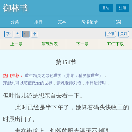
御林书
登陆
注册
分类
排行
完本
阅读记录
书架
字:
大
中
小
护眼
关灯
上一章
章节列表
下一章
TXT下载
第151节
热门推荐：
重生精灵之绿色世界（异界：精灵救世主）
，
穿越到可以随便做爱的世界
，
豪乳老师刘艳
，
末日进行时
，
但叶惜儿还是想亲自去看一下。
此时已经是半下午了，她算着码头快收工的
时辰出门了。
走在街道上，灿然的阳光温暖不刺眼。