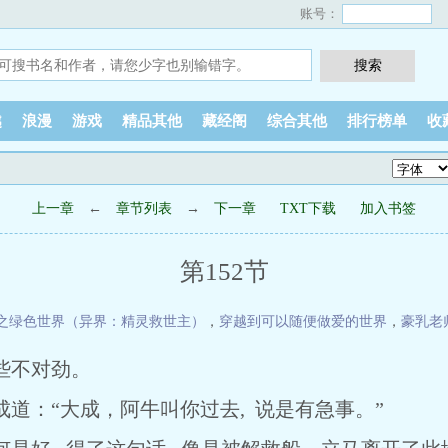
账号：
越
浪漫
游戏
精品其他
藏经阁
综合其他
排行榜单
收
上一章
←
章节列表
→
下一章
TXT下载
加入书签
第152节
之绿色世界（异界：精灵救世主）
，
穿越到可以随便做爱的世界
，
豪乳老
些不对劲。
：“大成，阿牛叫你过去, 说是有急事。”