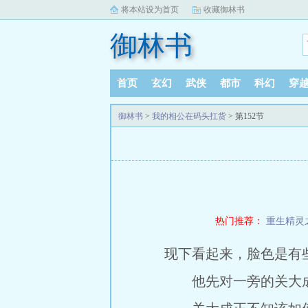
将本站设为首页
收藏御林书
御林书
首页
玄幻
武侠
都市
科幻
穿
御林书
>
我的相公在码头扛货
> 第152节
热门推荐：
重生精灵
现下看起来，脸色是有
他先对一旁的关大成道