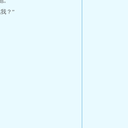
地。
我？”