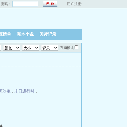
密码：
用户注册
藏榜单
完本小说
阅读记录
夜间模式
师刘艳
，
末日进行时
，