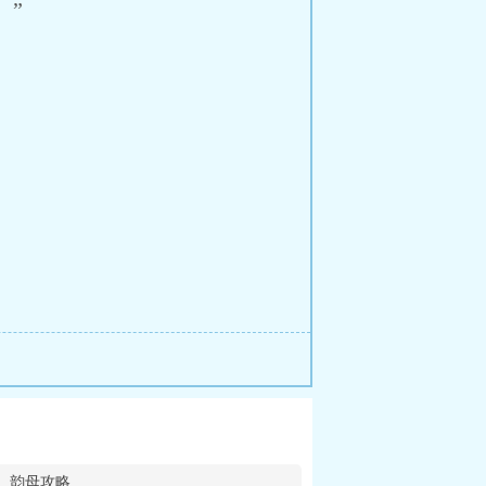
”
韵母攻略