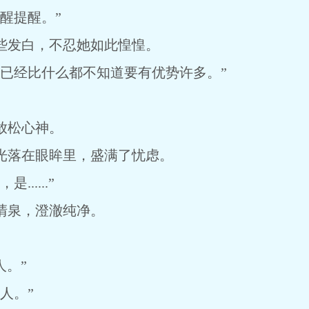
醒提醒。”
发白，不忍她如此惶惶。
经比什么都不知道要有优势许多。”
松心神。
落在眼眸里，盛满了忧虑。
....”
泉，澄澈纯净。
人。”
人。”